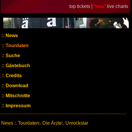
top tickets |
*neu*
live charts
News
Tourdaten
Suche
Gästebuch
Credits
Download
Mitschnitte
Impressum
News
:.
Tourdaten
:.
Die Ärzte
:.
Unrockstar