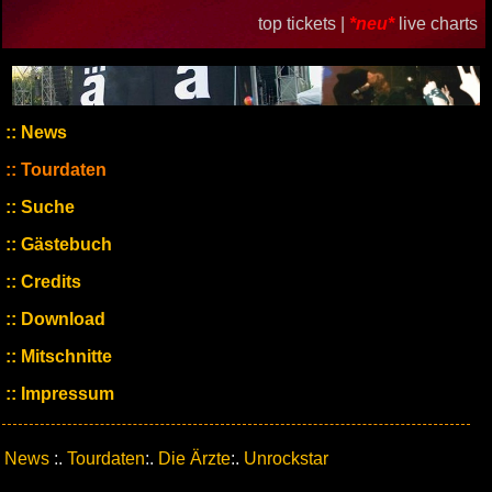
top tickets |
*neu*
live charts
News
Tourdaten
Suche
Gästebuch
Credits
Download
Mitschnitte
Impressum
News
:.
Tourdaten
:.
Die Ärzte
:.
Unrockstar