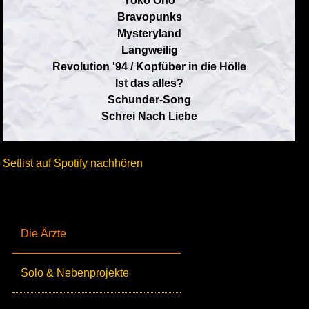
Yoko Ono
Bravopunks
Mysteryland
Langweilig
Revolution '94 / Kopfüber in die Hölle
Ist das alles?
Schunder-Song
Schrei Nach Liebe
Setlist auf Spotify nachhören
Die Ärzte
Solo & Nebenprojekte