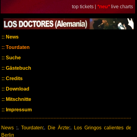
top tickets |
*neu*
live charts
News
Tourdaten
Suche
Gästebuch
Credits
Download
Mitschnitte
Impressum
News
:.
Tourdaten
:.
Die Ärzte
:.
Los Gringos calientes de
Berlin