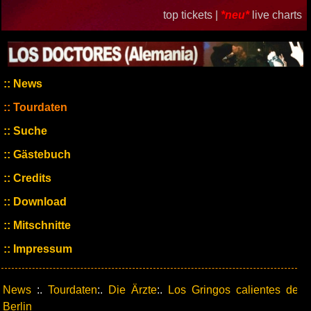
top tickets |
*neu*
live charts
News
Tourdaten
Suche
Gästebuch
Credits
Download
Mitschnitte
Impressum
News
:.
Tourdaten
:.
Die Ärzte
:.
Los Gringos calientes de
Berlin