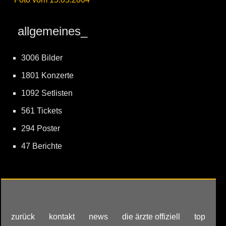
allgemeines_
3006 Bilder
1801 Konzerte
1092 Setlisten
561 Tickets
294 Poster
47 Berichte
zurück
kontakt
news
die ärzte offiziell
top