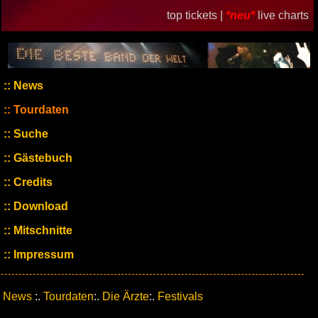
top tickets |
*neu*
live charts
News
Tourdaten
Suche
Gästebuch
Credits
Download
Mitschnitte
Impressum
News
:.
Tourdaten
:.
Die Ärzte
:.
Festivals