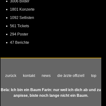
3006 Bilder
1801 Konzerte
1092 Setlisten
561 Tickets
294 Poster
47 Berichte
zurück
kontakt
news
die ärzte offiziell
top
Bela: Ich bin ein Baum Farin: nur weil ich dich ab und zu
anpisse, biste noch lange nicht ein Baum.