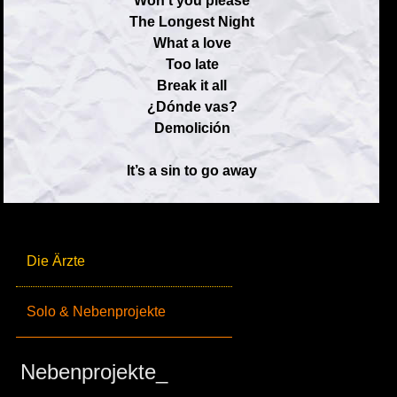
Won’t you please
The Longest Night
What a love
Too late
Break it all
¿Dónde vas?
Demolición
It’s a sin to go away
Die Ärzte
Solo & Nebenprojekte
Nebenprojekte_