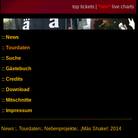
top tickets |
*neu*
live charts
News
Tourdaten
Suche
Gästebuch
Credits
Download
Mitschnitte
Impressum
News
:.
Tourdaten
:.
Nebenprojekte
:.
¡Más Shake!: 2014