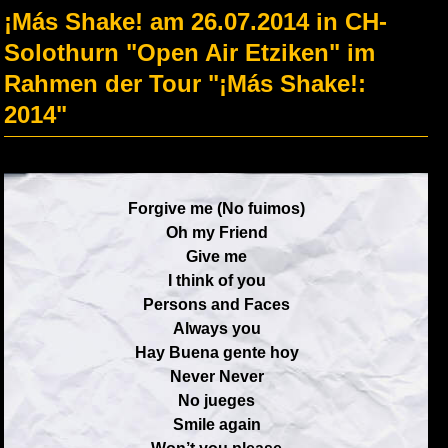
¡Más Shake! am 26.07.2014 in CH-
Solothurn "Open Air Etziken" im
Rahmen der Tour "¡Más Shake!:
2014"
Forgive me (No fuimos)
Oh my Friend
Give me
I think of you
Persons and Faces
Always you
Hay Buena gente hoy
Never Never
No jueges
Smile again