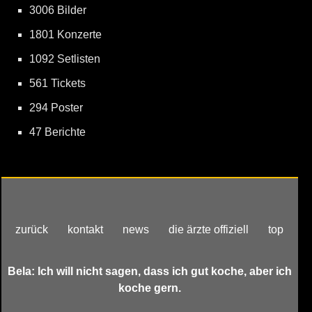
3006 Bilder
1801 Konzerte
1092 Setlisten
561 Tickets
294 Poster
47 Berichte
zurück
kontakt
news
die ärzte offiziell
top
Bela: Ich will nicht sagen, dass ich gut koche, aber ich
koche gern.