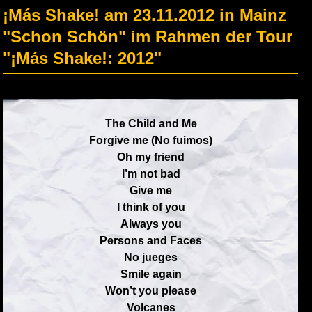
¡Más Shake! am 23.11.2012 in Mainz
"Schon Schön" im Rahmen der Tour
"¡Más Shake!: 2012"
The Child and Me
Forgive me (No fuimos)
Oh my friend
I’m not bad
Give me
I think of you
Always you
Persons and Faces
No jueges
Smile again
Won’t you please
Volcanes