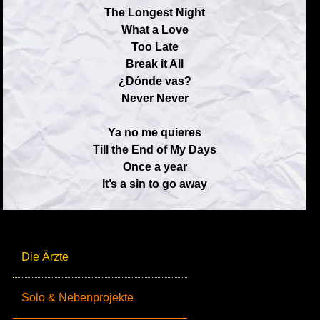
The Longest Night
What a Love
Too Late
Break it All
¿Dónde vas?
Never Never
Ya no me quieres
Till the End of My Days
Once a year
It’s a sin to go away
Die Ärzte
Solo & Nebenprojekte