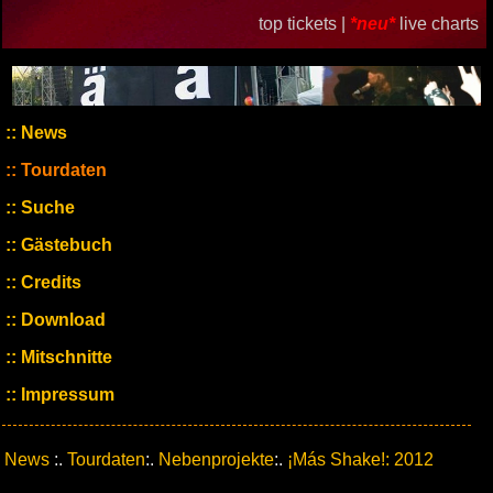
top tickets |
*neu*
live charts
News
Tourdaten
Suche
Gästebuch
Credits
Download
Mitschnitte
Impressum
News
:.
Tourdaten
:.
Nebenprojekte
:.
¡Más Shake!: 2012