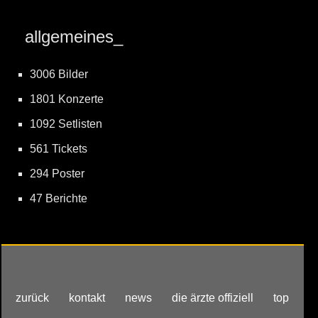
allgemeines_
3006 Bilder
1801 Konzerte
1092 Setlisten
561 Tickets
294 Poster
47 Berichte
zurück
kontakt
news
die ärzte offiziell
top