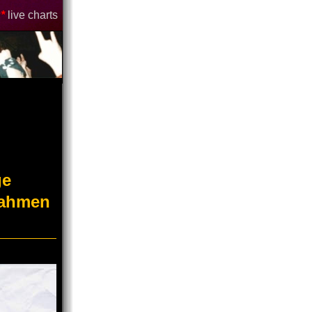
*
live charts
ge
Rahmen