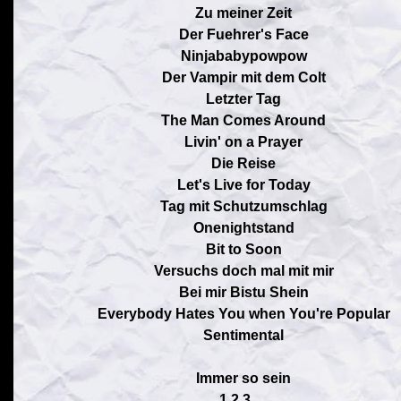
Zu meiner Zeit
Der Fuehrer's Face
Ninjababypowpow
Der Vampir mit dem Colt
Letzter Tag
The Man Comes Around
Livin' on a Prayer
Die Reise
Let's Live for Today
Tag mit Schutzumschlag
Onenightstand
Bit to Soon
Versuchs doch mal mit mir
Bei mir Bistu Shein
Everybody Hates You when You're Popular
Sentimental
Immer so sein
1.2.3. ...