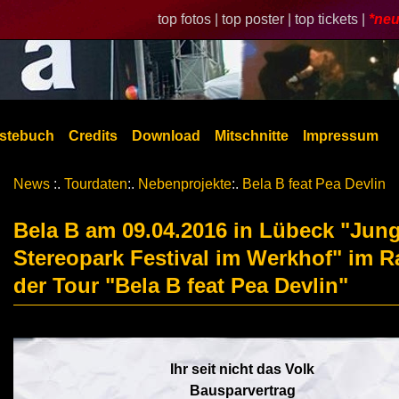
top fotos |
top poster |
top tickets |
*neu
stebuch
Credits
Download
Mitschnitte
Impressum
News
:.
Tourdaten
:.
Nebenprojekte
:.
Bela B feat Pea Devlin
Bela B am 09.04.2016 in Lübeck "Jun
Stereopark Festival im Werkhof" im 
der Tour "Bela B feat Pea Devlin"
Ihr seit nicht das Volk
Bausparvertrag