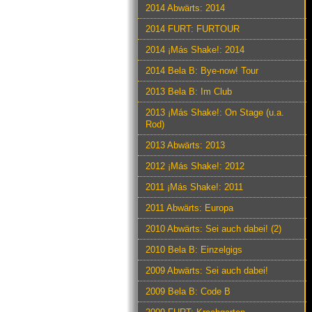
2014 Abwärts: 2014
2014 FURT: FURTOUR
2014 ¡Más Shake!: 2014
2014 Bela B: Bye-now! Tour
2013 Bela B: Im Club
2013 ¡Más Shake!: On Stage (u.a.
Rod)
2013 Abwärts: 2013
2012 ¡Más Shake!: 2012
2011 ¡Más Shake!: 2011
2011 Abwärts: Europa
2010 Abwärts: Sei auch dabei! (2)
2010 Bela B: Einzelgigs
2009 Abwärts: Sei auch dabei!
2009 Bela B: Code B