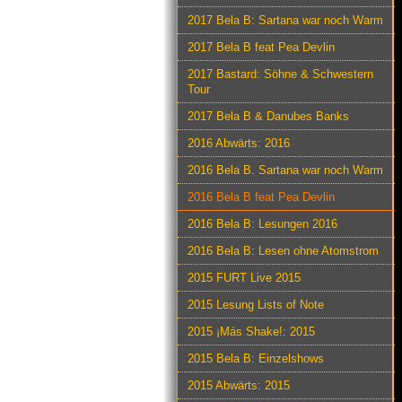
2017 Bela B: Sartana war noch Warm
2017 Bela B feat Pea Devlin
2017 Bastard: Söhne & Schwestern
Tour
2017 Bela B & Danubes Banks
2016 Abwärts: 2016
2016 Bela B. Sartana war noch Warm
2016 Bela B feat Pea Devlin
2016 Bela B: Lesungen 2016
2016 Bela B: Lesen ohne Atomstrom
2015 FURT Live 2015
2015 Lesung Lists of Note
2015 ¡Más Shake!: 2015
2015 Bela B: Einzelshows
2015 Abwärts: 2015