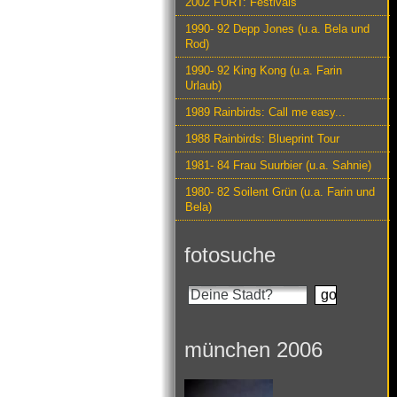
2002 FURT: Festivals
1990- 92 Depp Jones (u.a. Bela und
Rod)
1990- 92 King Kong (u.a. Farin
Urlaub)
1989 Rainbirds: Call me easy...
1988 Rainbirds: Blueprint Tour
1981- 84 Frau Suurbier (u.a. Sahnie)
1980- 82 Soilent Grün (u.a. Farin und
Bela)
fotosuche
münchen 2006