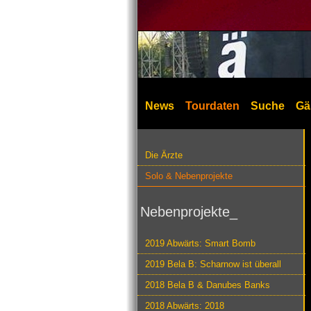
News
Tourdaten
Suche
Gä
Die Ärzte
Solo & Nebenprojekte
Nebenprojekte_
2019 Abwärts: Smart Bomb
2019 Bela B: Scharnow ist überall
2018 Bela B & Danubes Banks
2018 Abwärts: 2018