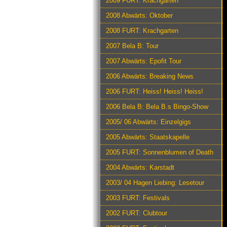
2009 FURT: Krachgarten
2008 Abwärts: Oktober
2008 FURT: Krachgarten
2007 Bela B: Tour
2007 Abwärts: Epofit Tour
2006 Abwärts: Breaking News
2006 FURT: Heiss! Heiss! Heiss!
2006 Bela B: Bela B.s Bingo-Show
2005/ 06 Abwärts: Einzelgigs
2005 Abwärts: Staatskapelle
2005 FURT: Sonnenblumen of Death
2004 Abwärts: Karstadt
2003/ 04 Hagen Liebing: Lesetour
2003 FURT: Festivals
2002 FURT: Clubtour