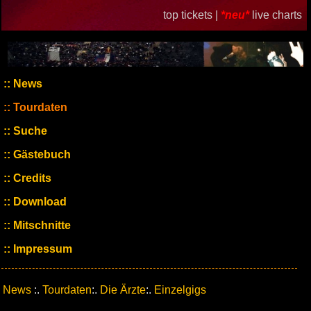
top tickets |
*neu*
live charts
News
Tourdaten
Suche
Gästebuch
Credits
Download
Mitschnitte
Impressum
News
:.
Tourdaten
:.
Die Ärzte
:.
Einzelgigs