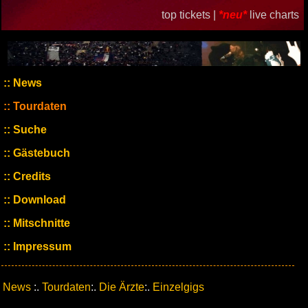
top tickets |
*neu*
live charts
News
Tourdaten
Suche
Gästebuch
Credits
Download
Mitschnitte
Impressum
News
:.
Tourdaten
:.
Die Ärzte
:.
Einzelgigs