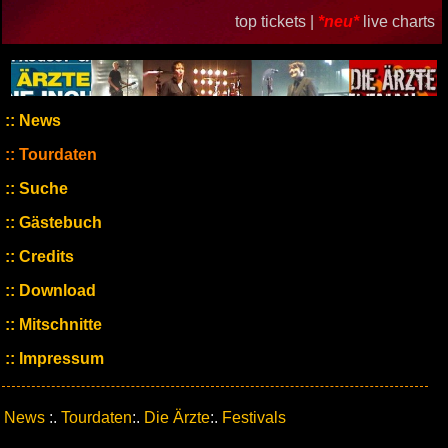
top tickets |
*neu*
live charts
News
Tourdaten
Suche
Gästebuch
Credits
Download
Mitschnitte
Impressum
News
:.
Tourdaten
:.
Die Ärzte
:.
Festivals