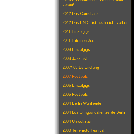
vorbei!
2012 Das Comeback
2012 Das ENDE ist noch nicht vorbei
2011 Einzelgigs
2011 Laternen-Joe
2009 Einzelgigs
2008 Jazzfäst
2007/ 08 Es wird eng
2007 Festivals
2006 Einzelgigs
2005 Festivals
2004 Berlin Wuhlheide
2004 Los Gringos calientes de Berlin
2004 Unrockstar
2003 Terremoto Festival