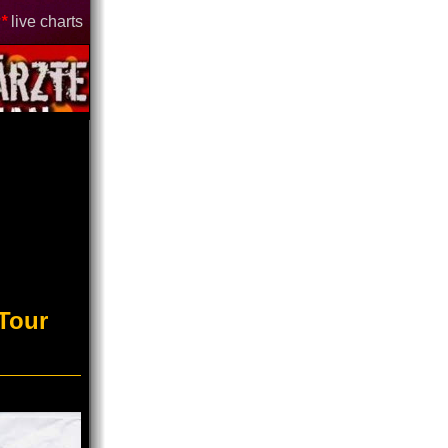
*
live charts
Tour