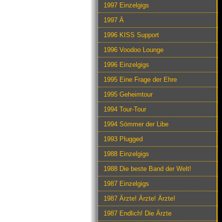
1997 Einzelgigs
1997 Ä
1996 KISS Support
1996 Voodoo Lounge
1996 Einzelgigs
1995 Eine Frage der Ehre
1995 Geheimtour
1994 Tour-Tour
1994 Sömmer der Libe
1993 Plugged
1988 Einzelgigs
1988 Die beste Band der Welt!
1987 Einzelgigs
1987 Ärzte! Ärzte! Ärzte!
1987 Endlich! Die Ärzte