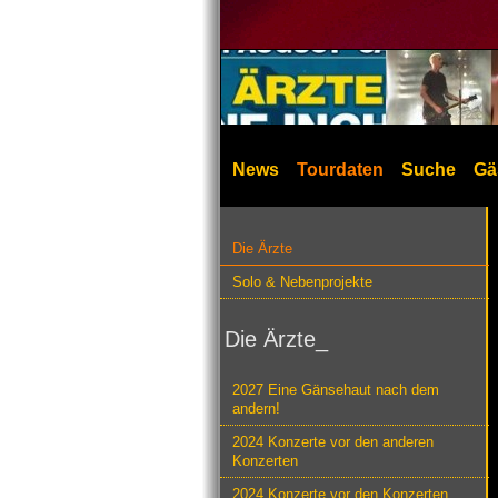
News
Tourdaten
Suche
Gä
Die Ärzte
Solo & Nebenprojekte
Die Ärzte_
2027 Eine Gänsehaut nach dem
andern!
2024 Konzerte vor den anderen
Konzerten
2024 Konzerte vor den Konzerten