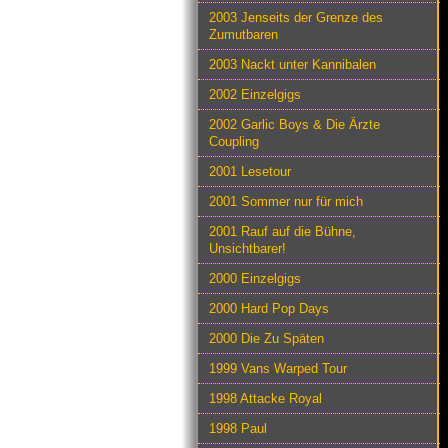
2003 Jenseits der Grenze des
Zumutbaren
2003 Nackt unter Kannibalen
2002 Einzelgigs
2002 Garlic Boys & Die Ärzte
Coupling
2001 Lesetour
2001 Sommer nur für mich
2001 Rauf auf die Bühne,
Unsichtbarer!
2000 Einzelgigs
2000 Hard Pop Days
2000 Die Zu Späten
1999 Vans Warped Tour
1998 Attacke Royal
1998 Paul