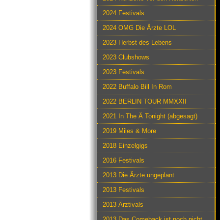
2024 Festivals
2024 OMG Die Ärzte LOL
2023 Herbst des Lebens
2023 Clubshows
2023 Festivals
2022 Buffalo Bill In Rom
2022 BERLIN TOUR MMXXII
2021 In The Ä Tonight (abgesagt)
2019 Miles & More
2018 Einzelgigs
2016 Festivals
2013 Die Ärzte ungeplant
2013 Festivals
2013 Ärztivals
2013 Das Comeback ist noch nicht