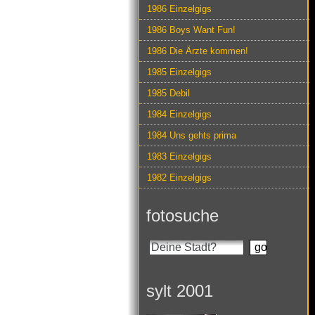
1986 Einzelgigs
1986 Boys Want Fun!
1986 Die Ärzte kommen!
1985 Einzelgigs
1985 Debil
1984 Einzelgigs
1984 Uns gehts prima
1983 Einzelgigs
1982 Einzelgigs
fotosuche
sylt 2001