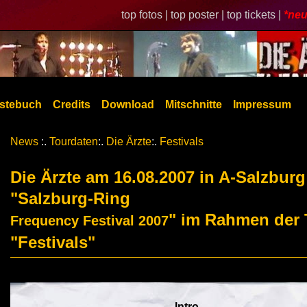
top fotos |
top poster |
top tickets |
*neu
stebuch
Credits
Download
Mitschnitte
Impressum
News
:.
Tourdaten
:.
Die Ärzte
:.
Festivals
Die Ärzte am 16.08.2007 in A-Salzburg
"Salzburg-Ring
" im Rahmen der 
Frequency Festival 2007
"Festivals"
Intro