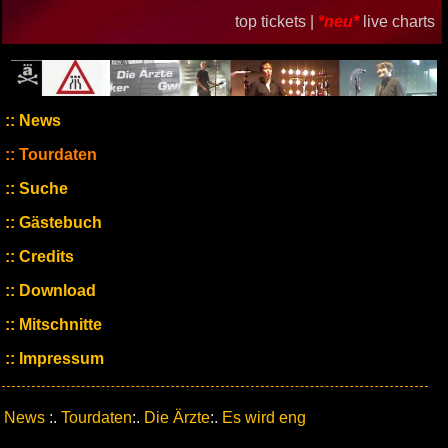
top tickets |
*neu*
live charts
News
Tourdaten
Suche
Gästebuch
Credits
Download
Mitschnitte
Impressum
News
:.
Tourdaten
:.
Die Ärzte
:.
Es wird eng