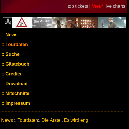
top tickets |
*neu*
live charts
News
Tourdaten
Suche
Gästebuch
Credits
Download
Mitschnitte
Impressum
News
:.
Tourdaten
:.
Die Ärzte
:.
Es wird eng