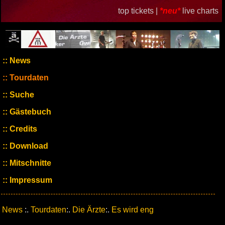
top tickets |
*neu*
live charts
News
Tourdaten
Suche
Gästebuch
Credits
Download
Mitschnitte
Impressum
News
:.
Tourdaten
:.
Die Ärzte
:.
Es wird eng