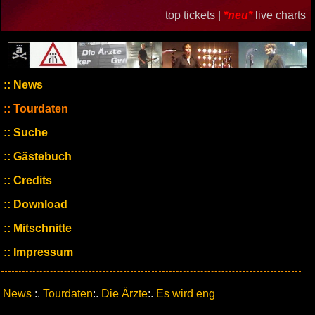
top tickets |
*neu*
live charts
News
Tourdaten
Suche
Gästebuch
Credits
Download
Mitschnitte
Impressum
News
:.
Tourdaten
:.
Die Ärzte
:.
Es wird eng