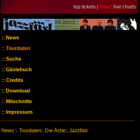
top tickets |
*neu*
live charts
News
Tourdaten
Suche
Gästebuch
Credits
Download
Mitschnitte
Impressum
News
:.
Tourdaten
:.
Die Ärzte
:.
Jazzfäst