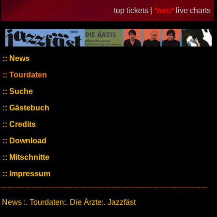
top tickets |
*neu*
live charts
News
Tourdaten
Suche
Gästebuch
Credits
Download
Mitschnitte
Impressum
News
:.
Tourdaten
:.
Die Ärzte
:.
Jazzfäst