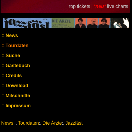
top tickets |
*neu*
live charts
News
Tourdaten
Suche
Gästebuch
Credits
Download
Mitschnitte
Impressum
News
:.
Tourdaten
:.
Die Ärzte
:.
Jazzfäst