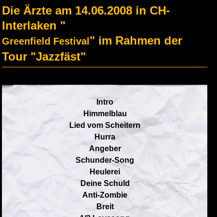
Die Ärzte am 14.06.2008 in CH-
Interlaken "
" im Rahmen der
Greenfield Festival
Tour "Jazzfäst"
Intro
Himmelblau
Lied vom Scheitern
Hurra
Angeber
Schunder-Song
Heulerei
Deine Schuld
Anti-Zombie
Breit