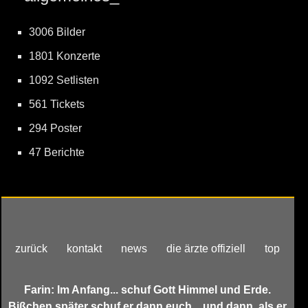
3006 Bilder
1801 Konzerte
1092 Setlisten
561 Tickets
294 Poster
47 Berichte
zurück
kontakt
news
die ärzte offiziell
top
Farin: Im Anfang... schuf Gott Himmel und Erde.
Bißchen später schuf er dann euch... und dann, als er