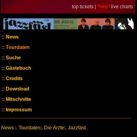
top tickets |
*neu*
live charts
News
Tourdaten
Suche
Gästebuch
Credits
Download
Mitschnitte
Impressum
News
:.
Tourdaten
:.
Die Ärzte
:.
Jazzfäst