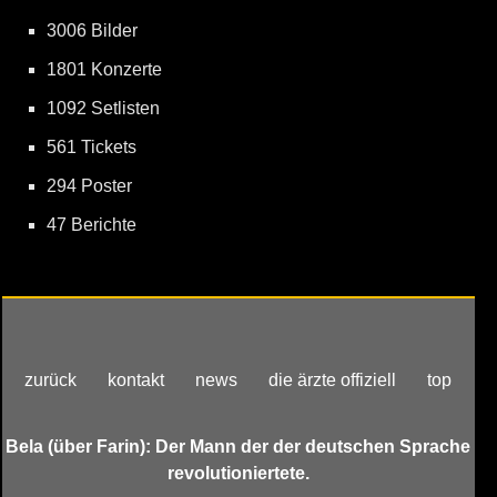
3006 Bilder
1801 Konzerte
1092 Setlisten
561 Tickets
294 Poster
47 Berichte
zurück
kontakt
news
die ärzte offiziell
top
Bela (über Farin): Der Mann der der deutschen Sprache
revolutioniertete.