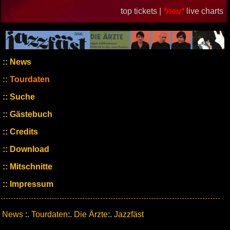
top tickets |
*neu*
live charts
News
Tourdaten
Suche
Gästebuch
Credits
Download
Mitschnitte
Impressum
News
:.
Tourdaten
:.
Die Ärzte
:.
Jazzfäst