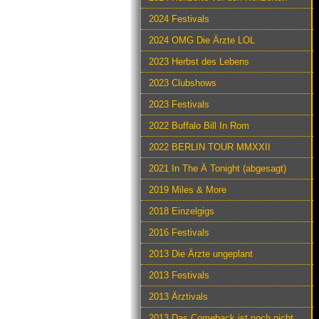
2024 Festivals
2024 OMG Die Ärzte LOL
2023 Herbst des Lebens
2023 Clubshows
2023 Festivals
2022 Buffalo Bill In Rom
2022 BERLIN TOUR MMXXII
2021 In The Ä Tonight (abgesagt)
2019 Miles & More
2018 Einzelgigs
2016 Festivals
2013 Die Ärzte ungeplant
2013 Festivals
2013 Ärztivals
2013 Das Comeback ist noch nicht