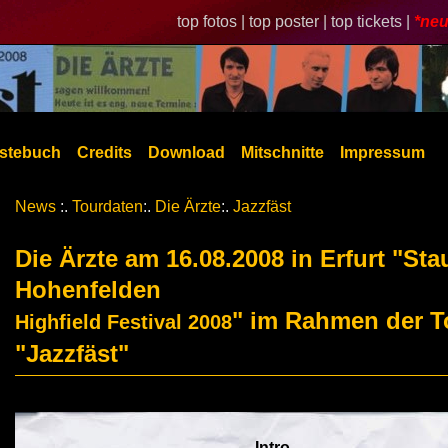
top fotos |
top poster |
top tickets |
*neu
stebuch
Credits
Download
Mitschnitte
Impressum
News
:.
Tourdaten
:.
Die Ärzte
:.
Jazzfäst
Die Ärzte am 16.08.2008 in Erfurt "St
Hohenfelden
" im Rahmen der T
Highfield Festival 2008
"Jazzfäst"
Intro