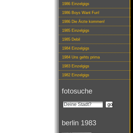
1986 Einzelgigs
1986 Boys Want Fun!
1986 Die Ärzte kommen!
1985 Einzelgigs
1985 Debil
1984 Einzelgigs
1984 Uns gehts prima
1983 Einzelgigs
1982 Einzelgigs
fotosuche
berlin 1983