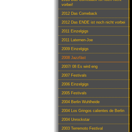
vorbei!
2012 Das Comeback
2012 Das ENDE ist noch nicht vorbei
2011 Einzelgigs
2011 Laternen-Joe
2009 Einzelgigs
2008 Jazzfäst
2007/ 08 Es wird eng
2007 Festivals
2006 Einzelgigs
2005 Festivals
2004 Berlin Wuhlheide
2004 Los Gringos calientes de Berlin
2004 Unrockstar
2003 Terremoto Festival