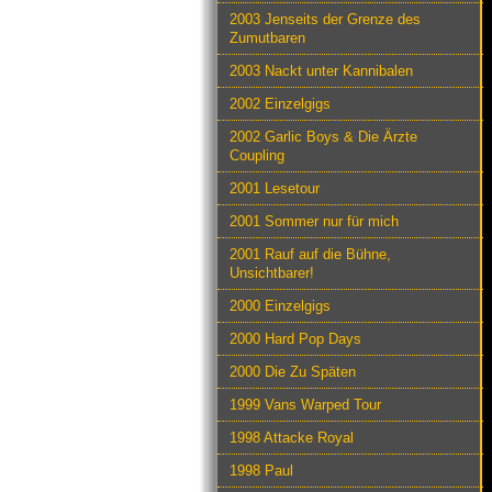
2003 Jenseits der Grenze des
Zumutbaren
2003 Nackt unter Kannibalen
2002 Einzelgigs
2002 Garlic Boys & Die Ärzte
Coupling
2001 Lesetour
2001 Sommer nur für mich
2001 Rauf auf die Bühne,
Unsichtbarer!
2000 Einzelgigs
2000 Hard Pop Days
2000 Die Zu Späten
1999 Vans Warped Tour
1998 Attacke Royal
1998 Paul