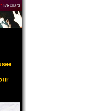
*
live charts
ausee
our