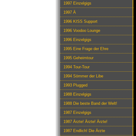
1997 Einzelgigs
1997 Ä
1996 KISS Support
1996 Voodoo Lounge
1996 Einzelgigs
1995 Eine Frage der Ehre
1995 Geheimtour
1994 Tour-Tour
1994 Sömmer der Libe
1993 Plugged
1988 Einzelgigs
1988 Die beste Band der Welt!
1987 Einzelgigs
1987 Ärzte! Ärzte! Ärzte!
1987 Endlich! Die Ärzte