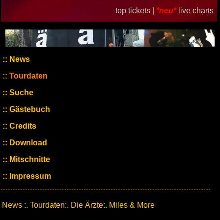
top tickets |
*neu*
live charts
News
Tourdaten
Suche
Gästebuch
Credits
Download
Mitschnitte
Impressum
News
:.
Tourdaten
:.
Die Ärzte
:.
Miles & More