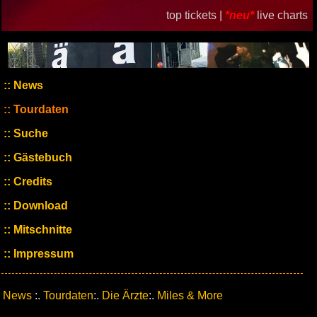
top tickets |
*neu*
live charts
News
Tourdaten
Suche
Gästebuch
Credits
Download
Mitschnitte
Impressum
News
:.
Tourdaten
:.
Die Ärzte
:.
Miles & More