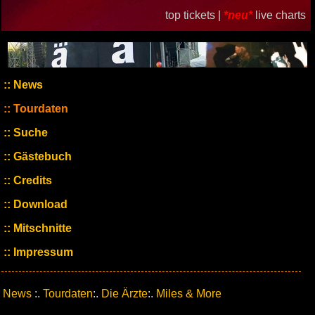
top tickets |
*neu*
live charts
News
Tourdaten
Suche
Gästebuch
Credits
Download
Mitschnitte
Impressum
News
:.
Tourdaten
:.
Die Ärzte
:.
Miles & More