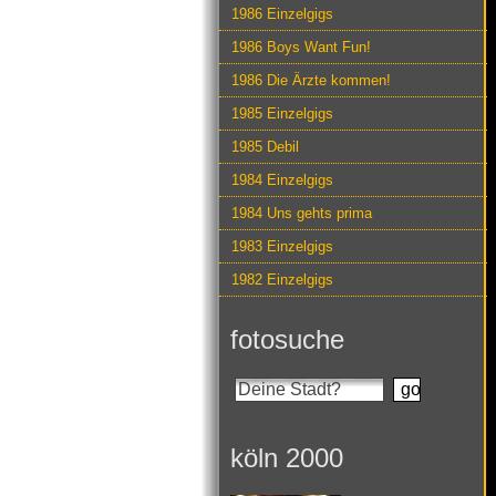
1986 Einzelgigs
1986 Boys Want Fun!
1986 Die Ärzte kommen!
1985 Einzelgigs
1985 Debil
1984 Einzelgigs
1984 Uns gehts prima
1983 Einzelgigs
1982 Einzelgigs
fotosuche
köln 2000