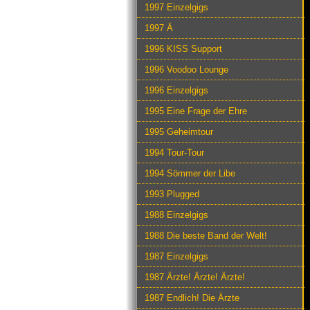
1997 Einzelgigs
1997 Ä
1996 KISS Support
1996 Voodoo Lounge
1996 Einzelgigs
1995 Eine Frage der Ehre
1995 Geheimtour
1994 Tour-Tour
1994 Sömmer der Libe
1993 Plugged
1988 Einzelgigs
1988 Die beste Band der Welt!
1987 Einzelgigs
1987 Ärzte! Ärzte! Ärzte!
1987 Endlich! Die Ärzte