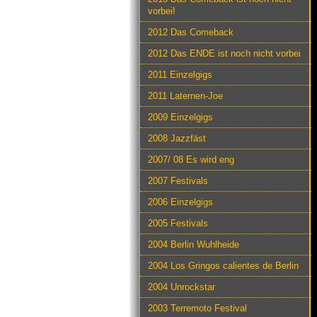
vorbei!
2012 Das Comeback
2012 Das ENDE ist noch nicht vorbei
2011 Einzelgigs
2011 Laternen-Joe
2009 Einzelgigs
2008 Jazzfäst
2007/ 08 Es wird eng
2007 Festivals
2006 Einzelgigs
2005 Festivals
2004 Berlin Wuhlheide
2004 Los Gringos calientes de Berlin
2004 Unrockstar
2003 Terremoto Festival