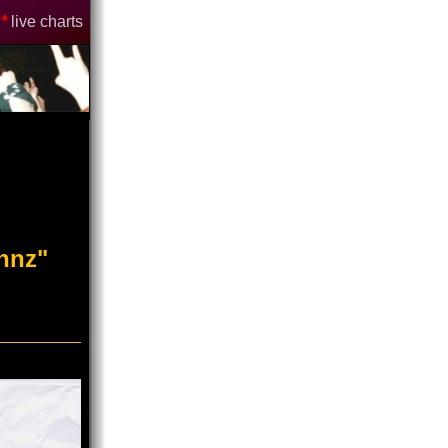
*
live charts
annz"