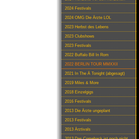
2024 Festivals
2024 OMG Die Ärzte LOL
2023 Herbst des Lebens
2023 Clubshows
2023 Festivals
2022 Buffalo Bill In Rom
2022 BERLIN TOUR MMXXII
2021 In The Ä Tonight (abgesagt)
2019 Miles & More
2018 Einzelgigs
2016 Festivals
2013 Die Ärzte ungeplant
2013 Festivals
2013 Ärztivals
2013 Das Comeback ist noch nicht