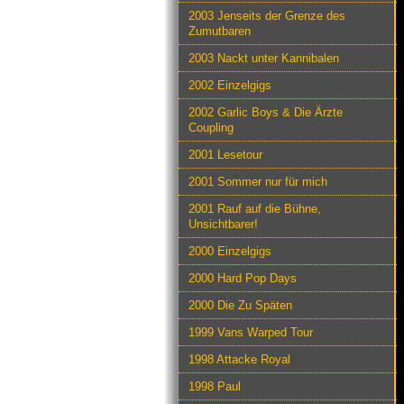
2003 Jenseits der Grenze des
Zumutbaren
2003 Nackt unter Kannibalen
2002 Einzelgigs
2002 Garlic Boys & Die Ärzte
Coupling
2001 Lesetour
2001 Sommer nur für mich
2001 Rauf auf die Bühne,
Unsichtbarer!
2000 Einzelgigs
2000 Hard Pop Days
2000 Die Zu Späten
1999 Vans Warped Tour
1998 Attacke Royal
1998 Paul