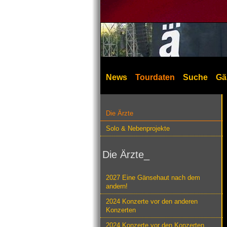
News
Tourdaten
Suche
Gä
Die Ärzte
Solo & Nebenprojekte
Die Ärzte_
2027 Eine Gänsehaut nach dem
andern!
2024 Konzerte vor den anderen
Konzerten
2024 Konzerte vor den Konzerten