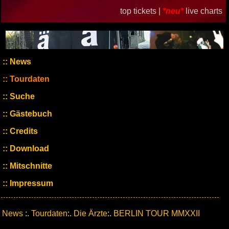
top tickets |
*neu*
live charts
News
Tourdaten
Suche
Gästebuch
Credits
Download
Mitschnitte
Impressum
News
:.
Tourdaten
:.
Die Ärzte
:.
BERLIN TOUR MMXXII