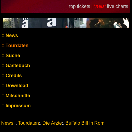
top tickets |
*neu*
live charts
News
Tourdaten
Suche
Gästebuch
Credits
Download
Mitschnitte
Impressum
News
:.
Tourdaten
:.
Die Ärzte
:.
Buffalo Bill In Rom