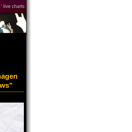
*
live charts
hagen
ows"