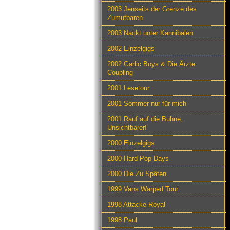
2003 Jenseits der Grenze des
Zumutbaren
2003 Nackt unter Kannibalen
2002 Einzelgigs
2002 Garlic Boys & Die Ärzte
Coupling
2001 Lesetour
2001 Sommer nur für mich
2001 Rauf auf die Bühne,
Unsichtbarer!
2000 Einzelgigs
2000 Hard Pop Days
2000 Die Zu Späten
1999 Vans Warped Tour
1998 Attacke Royal
1998 Paul