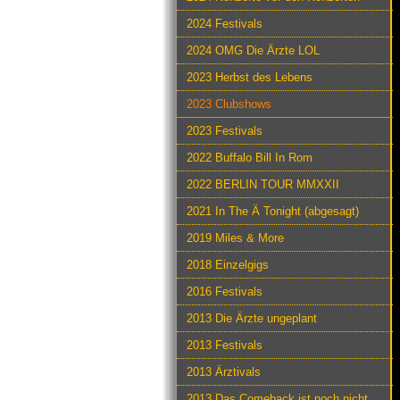
2024 Festivals
2024 OMG Die Ärzte LOL
2023 Herbst des Lebens
2023 Clubshows
2023 Festivals
2022 Buffalo Bill In Rom
2022 BERLIN TOUR MMXXII
2021 In The Ä Tonight (abgesagt)
2019 Miles & More
2018 Einzelgigs
2016 Festivals
2013 Die Ärzte ungeplant
2013 Festivals
2013 Ärztivals
2013 Das Comeback ist noch nicht