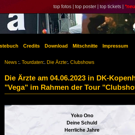
top fotos |
top poster |
top tickets |
*neu
stebuch
Credits
Download
Mitschnitte
Impressum
News
:.
Tourdaten
:.
Die Ärzte
:.
Clubshows
Die Ärzte am 04.06.2023 in DK-Kopen
"Vega" im Rahmen der Tour "Clubsh
Yoko Ono
Deine Schuld
Herrliche Jahre