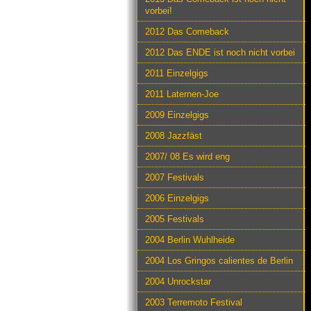
vorbei!
2012 Das Comeback
2012 Das ENDE ist noch nicht vorbei
2011 Einzelgigs
2011 Laternen-Joe
2009 Einzelgigs
2008 Jazzfäst
2007/ 08 Es wird eng
2007 Festivals
2006 Einzelgigs
2005 Festivals
2004 Berlin Wuhlheide
2004 Los Gringos calientes de Berlin
2004 Unrockstar
2003 Terremoto Festival