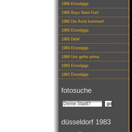
1986 Einzelgigs
1986 Boys Want Fun!
1986 Die Ärzte kommen!
1985 Einzelgigs
1985 Debil
1984 Einzelgigs
1984 Uns gehts prima
1983 Einzelgigs
1982 Einzelgigs
fotosuche
düsseldorf 1983