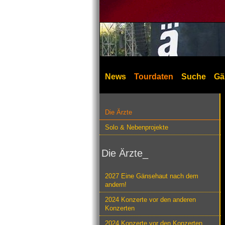
News
Tourdaten
Suche
Gä
Die Ärzte
Solo & Nebenprojekte
Die Ärzte_
2027 Eine Gänsehaut nach dem
andern!
2024 Konzerte vor den anderen
Konzerten
2024 Konzerte vor den Konzerten