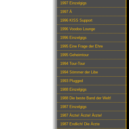
1997 Einzelgigs
1997 Ä
1996 KISS Support
1996 Voodoo Lounge
1996 Einzelgigs
1995 Eine Frage der Ehre
1995 Geheimtour
1994 Tour-Tour
1994 Sömmer der Libe
1993 Plugged
1988 Einzelgigs
1988 Die beste Band der Welt!
1987 Einzelgigs
1987 Ärzte! Ärzte! Ärzte!
1987 Endlich! Die Ärzte