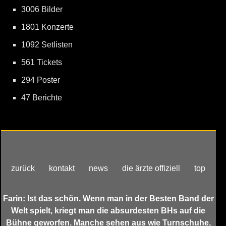
3006 Bilder
1801 Konzerte
1092 Setlisten
561 Tickets
294 Poster
47 Berichte
zurück
kontakt
news
die ärzte offiziell
top
Farin: Ist das schön. Wenn man in der Besten Band der
Welt spielt, kriegt man die absurdesten BHs auf die
Bühne geworfen. Manche sehen aus wie Turnschuhe,