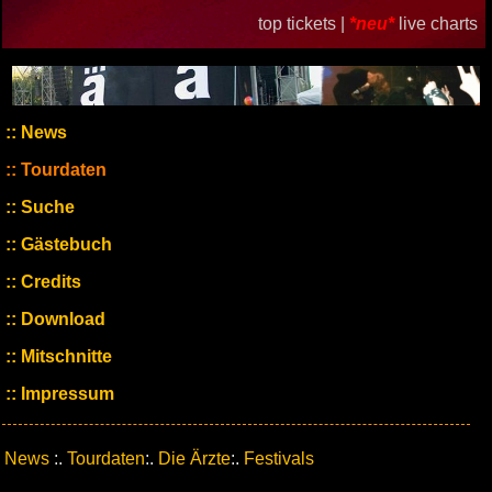
top tickets |
*neu*
live charts
News
Tourdaten
Suche
Gästebuch
Credits
Download
Mitschnitte
Impressum
News
:.
Tourdaten
:.
Die Ärzte
:.
Festivals