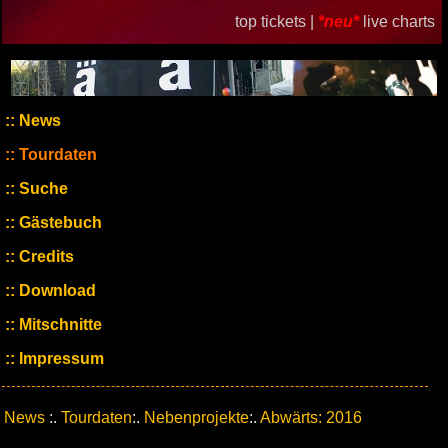
top tickets |
*neu*
live charts
News
Tourdaten
Suche
Gästebuch
Credits
Download
Mitschnitte
Impressum
News
:.
Tourdaten
:.
Nebenprojekte
:.
Abwärts: 2016