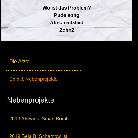
Wo ist das Problem?
Pudelsong
Abschiedslied
Zehn2
Die Ärzte
Solo & Nebenprojekte
Nebenprojekte_
2019 Abwärts: Smart Bomb
2019 Bela B: Scharnow ist