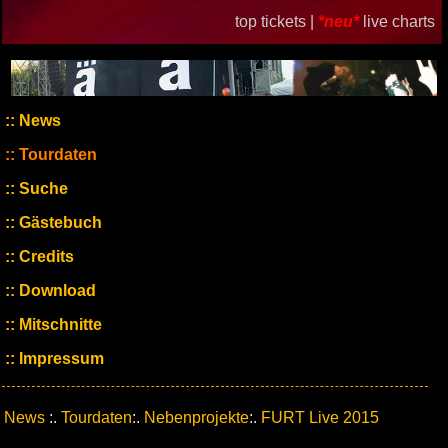
top tickets |
*neu*
live charts
News
Tourdaten
Suche
Gästebuch
Credits
Download
Mitschnitte
Impressum
News
:.
Tourdaten
:.
Nebenprojekte
:.
FURT Live 2015