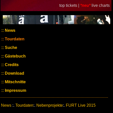
top tickets |
*neu*
live charts
News
Tourdaten
Suche
Gästebuch
Credits
Download
Mitschnitte
Impressum
News
:.
Tourdaten
:.
Nebenprojekte
:.
FURT Live 2015