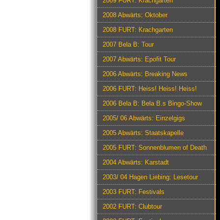
2009 FURT: Krachgarten
2008 Abwärts: Oktober
2008 FURT: Krachgarten
2007 Bela B: Tour
2007 Abwärts: Epofit Tour
2006 Abwärts: Breaking News
2006 FURT: Heiss! Heiss! Heiss!
2006 Bela B: Bela B.s Bingo-Show
2005/ 06 Abwärts: Einzelgigs
2005 Abwärts: Staatskapelle
2005 FURT: Sonnenblumen of Death
2004 Abwärts: Karstadt
2003/ 04 Hagen Liebing: Lesetour
2003 FURT: Festivals
2002 FURT: Clubtour