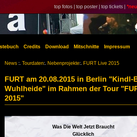
top fotos |
top poster |
top tickets |
*neu
stebuch
Credits
Download
Mitschnitte
Impressum
News
:.
Tourdaten
:.
Nebenprojekte
:.
FURT Live 2015
FURT am 20.08.2015 in Berlin "Kindl
Wuhlheide" im Rahmen der Tour "FU
2015"
Was Die Welt Jetzt Braucht
Glücklich