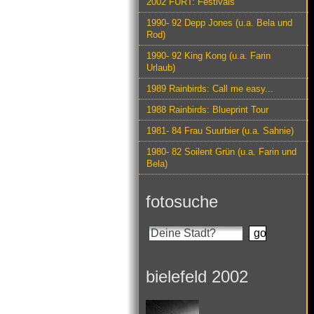
2002 FURT: Festivals
1990- 92 Depp Jones (u.a. Bela und
Rod)
1990- 92 King Kong (u.a. Farin
Urlaub)
1989 Rainbirds: Call me easy...
1988 Rainbirds: Blueprint Tour
1981- 84 Frau Suurbier (u.a. Sahnie)
1980- 82 Soilent Grün (u.a. Farin und
Bela)
fotosuche
bielefeld 2002