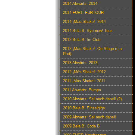
2014 Abwärts: 2014
2014 FURT: FURTOUR
2014 ¡Más Shake!: 2014
2014 Bela B: Bye-now! Tour
2013 Bela B: Im Club
2013 ¡Más Shake!: On Stage (u.a.
Rod)
2013 Abwärts: 2013
2012 ¡Más Shake!: 2012
2011 ¡Más Shake!: 2011
2011 Abwärts: Europa
2010 Abwärts: Sei auch dabei! (2)
2010 Bela B: Einzelgigs
2009 Abwärts: Sei auch dabei!
2009 Bela B: Code B