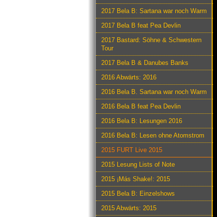
2017 Bela B: Sartana war noch Warm
2017 Bela B feat Pea Devlin
2017 Bastard: Söhne & Schwestern
Tour
2017 Bela B & Danubes Banks
2016 Abwärts: 2016
2016 Bela B. Sartana war noch Warm
2016 Bela B feat Pea Devlin
2016 Bela B: Lesungen 2016
2016 Bela B: Lesen ohne Atomstrom
2015 FURT Live 2015
2015 Lesung Lists of Note
2015 ¡Más Shake!: 2015
2015 Bela B: Einzelshows
2015 Abwärts: 2015