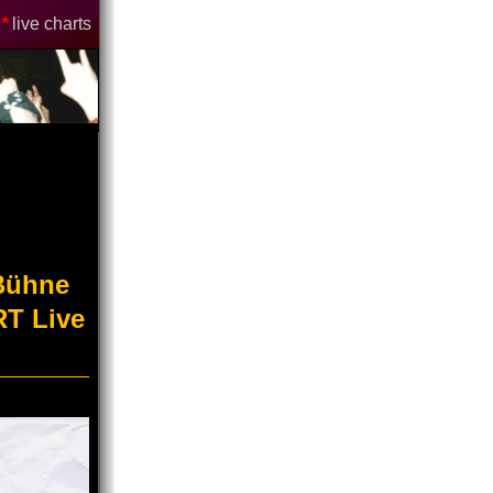
*
live charts
-Bühne
RT Live