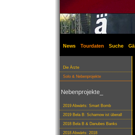
News
Tourdaten
Suche
Gä
Die Ärzte
Solo & Nebenprojekte
Nebenprojekte_
2019 Abwärts: Smart Bomb
2019 Bela B: Scharnow ist überall
2018 Bela B & Danubes Banks
2018 Abwärts: 2018