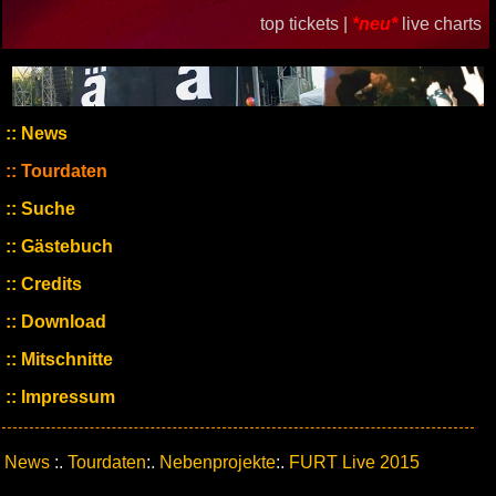
top tickets |
*neu*
live charts
News
Tourdaten
Suche
Gästebuch
Credits
Download
Mitschnitte
Impressum
News
:.
Tourdaten
:.
Nebenprojekte
:.
FURT Live 2015