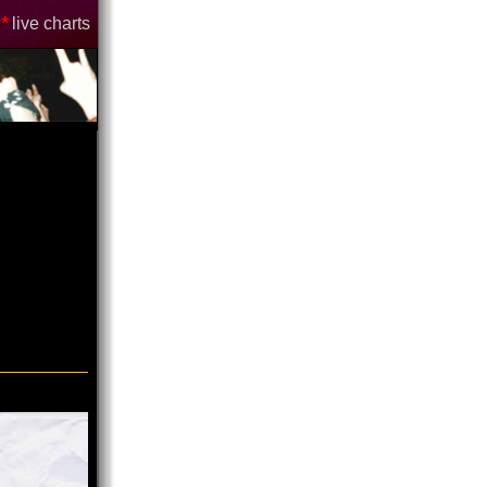
*
live charts