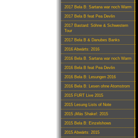
2017 Bela B: Sartana war noch Warm
2017 Bela B feat Pea Devlin
2017 Bastard: Söhne & Schwestern
Tour
2017 Bela B & Danubes Banks
2016 Abwärts: 2016
2016 Bela B. Sartana war noch Warm
2016 Bela B feat Pea Devlin
2016 Bela B: Lesungen 2016
2016 Bela B: Lesen ohne Atomstrom
2015 FURT Live 2015
2015 Lesung Lists of Note
2015 ¡Más Shake!: 2015
2015 Bela B: Einzelshows
2015 Abwärts: 2015