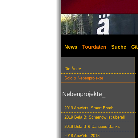
News
Tourdaten
Suche
Gä
Die Ärzte
Solo & Nebenprojekte
Nebenprojekte_
2019 Abwärts: Smart Bomb
2019 Bela B: Scharnow ist überall
2018 Bela B & Danubes Banks
2018 Abwärts: 2018