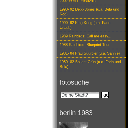
2002 FURT: Festivals
1990- 92 Depp Jones (u.a. Bela und
Rod)
1990- 92 King Kong (u.a. Farin
Urlaub)
1989 Rainbirds: Call me easy...
1988 Rainbirds: Blueprint Tour
1981- 84 Frau Suurbier (u.a. Sahnie)
1980- 82 Soilent Grün (u.a. Farin und
Bela)
fotosuche
berlin 1983