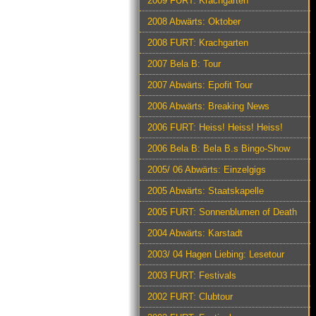
2009 FURT: Krachgarten
2008 Abwärts: Oktober
2008 FURT: Krachgarten
2007 Bela B: Tour
2007 Abwärts: Epofit Tour
2006 Abwärts: Breaking News
2006 FURT: Heiss! Heiss! Heiss!
2006 Bela B: Bela B.s Bingo-Show
2005/ 06 Abwärts: Einzelgigs
2005 Abwärts: Staatskapelle
2005 FURT: Sonnenblumen of Death
2004 Abwärts: Karstadt
2003/ 04 Hagen Liebing: Lesetour
2003 FURT: Festivals
2002 FURT: Clubtour