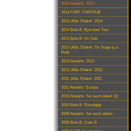
2014 Abwärts: 2014
2014 FURT: FURTOUR
2014 ¡Más Shake!: 2014
2014 Bela B: Bye-now! Tour
2013 Bela B: Im Club
2013 ¡Más Shake!: On Stage (u.a.
Rod)
2013 Abwärts: 2013
2012 ¡Más Shake!: 2012
2011 ¡Más Shake!: 2011
2011 Abwärts: Europa
2010 Abwärts: Sei auch dabei! (2)
2010 Bela B: Einzelgigs
2009 Abwärts: Sei auch dabei!
2009 Bela B: Code B