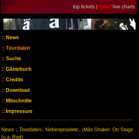
top tickets |
*neu*
live charts
News
Tourdaten
Suche
Gästebuch
Credits
Download
Mitschnitte
Impressum
News
:.
Tourdaten
:.
Nebenprojekte
:.
¡Más Shake!: On Stage
(u.a. Rod)