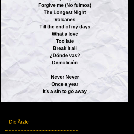
Forgive me (No fuimos)
The Longest Night
Volcanes
Till the end of my days
What a love
Too late
Break it all
¿Dónde vas?
Demolición
Never Never
Once a year
It’s a sin to go away
Die Ärzte