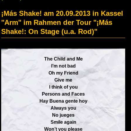
¡Más Shake! am 20.09.2013 in Kassel
"Arm" im Rahmen der Tour "¡Más
Shake!: On Stage (u.a. Rod)"
The Child and Me
I’m not bad
Oh my Friend
Give me
I think of you
Persons and Faces
Hay Buena gente hoy
Always you
No jueges
Smile again
Won’t you please