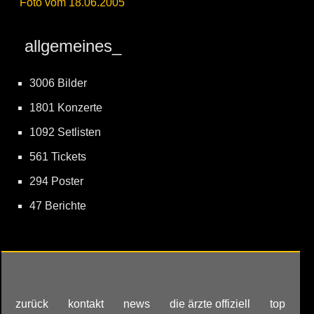
Foto vom 18.06.2005
allgemeines_
3006 Bilder
1801 Konzerte
1092 Setlisten
561 Tickets
294 Poster
47 Berichte
zurück
kontakt
news
die ärzte offiziell
top