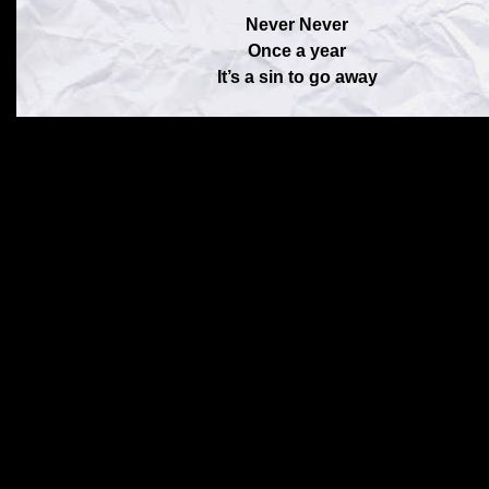
Never Never
Once a year
It’s a sin to go away