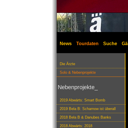
News
Tourdaten
Suche
Gä
Die Ärzte
Solo & Nebenprojekte
Nebenprojekte_
2019 Abwärts: Smart Bomb
2019 Bela B: Scharnow ist überall
2018 Bela B & Danubes Banks
2018 Abwärts: 2018