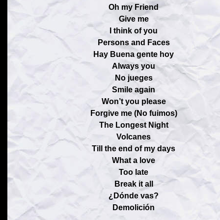
Oh my Friend
Give me
I think of you
Persons and Faces
Hay Buena gente hoy
Always you
No jueges
Smile again
Won’t you please
Forgive me (No fuimos)
The Longest Night
Volcanes
Till the end of my days
What a love
Too late
Break it all
¿Dónde vas?
Demolición