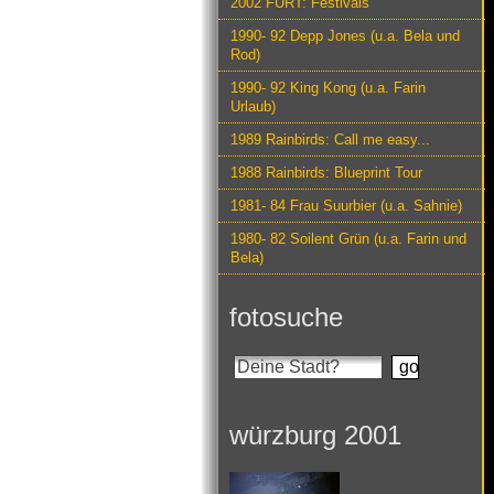
2002 FURT: Festivals
1990- 92 Depp Jones (u.a. Bela und
Rod)
1990- 92 King Kong (u.a. Farin
Urlaub)
1989 Rainbirds: Call me easy...
1988 Rainbirds: Blueprint Tour
1981- 84 Frau Suurbier (u.a. Sahnie)
1980- 82 Soilent Grün (u.a. Farin und
Bela)
fotosuche
würzburg 2001