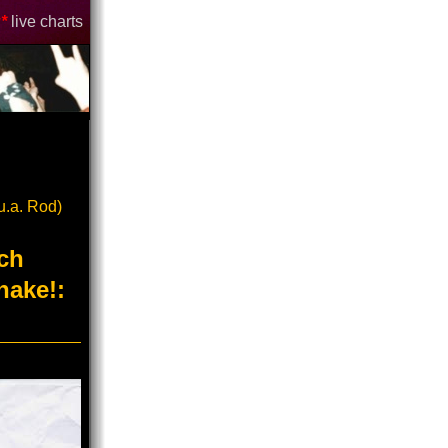
*
live charts
u.a. Rod)
ch
hake!: