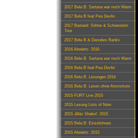
2017 Bela B: Sartana war noch Warm
2017 Bela B feat Pea Devlin
2017 Bastard: Söhne & Schwestern
Tour
2017 Bela B & Danubes Banks
2016 Abwärts: 2016
2016 Bela B. Sartana war noch Warm
2016 Bela B feat Pea Devlin
2016 Bela B: Lesungen 2016
2016 Bela B: Lesen ohne Atomstrom
2015 FURT Live 2015
2015 Lesung Lists of Note
2015 ¡Más Shake!: 2015
2015 Bela B: Einzelshows
2015 Abwärts: 2015