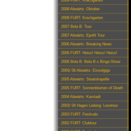
2009 FURT: Krachgarten
2008 Abwärts: Oktober
2008 FURT: Krachgarten
2007 Bela B: Tour
2007 Abwärts: Epofit Tour
2006 Abwärts: Breaking News
2006 FURT: Heiss! Heiss! Heiss!
2006 Bela B: Bela B.s Bingo-Show
2005/ 06 Abwärts: Einzelgigs
2005 Abwärts: Staatskapelle
2005 FURT: Sonnenblumen of Death
2004 Abwärts: Karstadt
2003/ 04 Hagen Liebing: Lesetour
2003 FURT: Festivals
2002 FURT: Clubtour