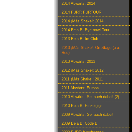
2014 Abwärts: 2014
2014 FURT: FURTOUR
2014 ¡Más Shake!: 2014
2014 Bela B: Bye-now! Tour
2013 Bela B: Im Club
2013 ¡Más Shake!: On Stage (u.a.
Rod)
2013 Abwärts: 2013
2012 ¡Más Shake!: 2012
2011 ¡Más Shake!: 2011
2011 Abwärts: Europa
2010 Abwärts: Sei auch dabei! (2)
2010 Bela B: Einzelgigs
2009 Abwärts: Sei auch dabei!
2009 Bela B: Code B