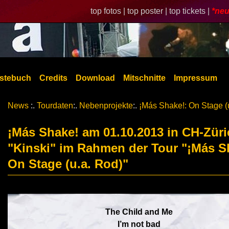
top fotos |
top poster |
top tickets |
*neu
stebuch
Credits
Download
Mitschnitte
Impressum
News
:.
Tourdaten
:.
Nebenprojekte
:.
¡Más Shake!: On Stage (
¡Más Shake! am 01.10.2013 in CH-Züri
"Kinski" im Rahmen der Tour "¡Más S
On Stage (u.a. Rod)"
The Child and Me
I’m not bad