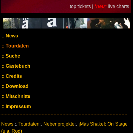
top tickets |
*neu*
live charts
News
Tourdaten
Suche
Gästebuch
Credits
Download
Mitschnitte
Impressum
News
:.
Tourdaten
:.
Nebenprojekte
:.
¡Más Shake!: On Stage
(u.a. Rod)