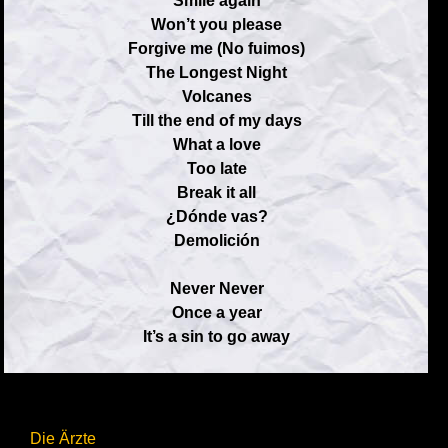
Smile again
Won’t you please
Forgive me (No fuimos)
The Longest Night
Volcanes
Till the end of my days
What a love
Too late
Break it all
¿Dónde vas?
Demolición
Never Never
Once a year
It’s a sin to go away
Die Ärzte