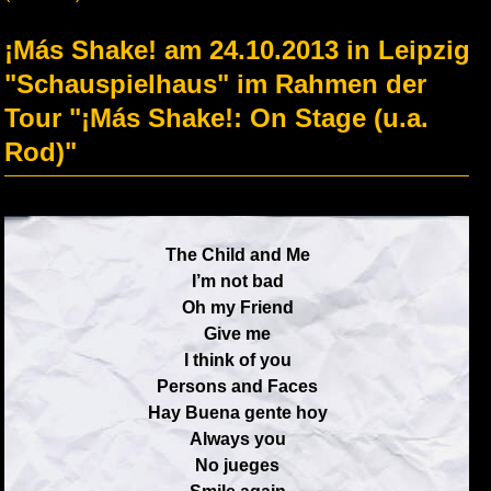
¡Más Shake! am 24.10.2013 in Leipzig
"Schauspielhaus" im Rahmen der
Tour "¡Más Shake!: On Stage (u.a.
Rod)"
The Child and Me
I’m not bad
Oh my Friend
Give me
I think of you
Persons and Faces
Hay Buena gente hoy
Always you
No jueges