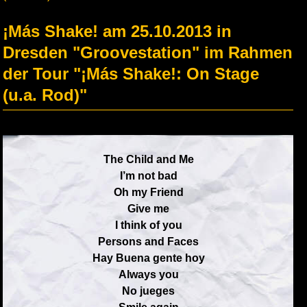
¡Más Shake! am 25.10.2013 in
Dresden "Groovestation" im Rahmen
der Tour "¡Más Shake!: On Stage
(u.a. Rod)"
The Child and Me
I’m not bad
Oh my Friend
Give me
I think of you
Persons and Faces
Hay Buena gente hoy
Always you
No jueges