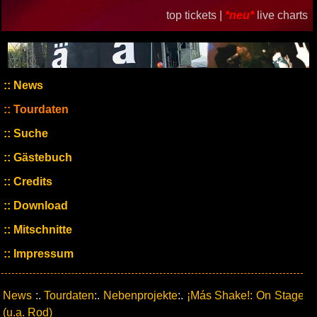
top tickets |
*neu*
live charts
News
Tourdaten
Suche
Gästebuch
Credits
Download
Mitschnitte
Impressum
News
:.
Tourdaten
:.
Nebenprojekte
:.
¡Más Shake!: On Stage
(u.a. Rod)