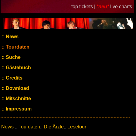
top tickets |
*neu*
live charts
News
Tourdaten
Suche
Gästebuch
Credits
Download
Mitschnitte
Impressum
News
:.
Tourdaten
:.
Die Ärzte
:.
Lesetour