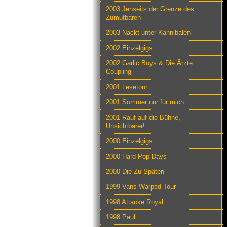
2003 Jenseits der Grenze des
Zumutbaren
2003 Nackt unter Kannibalen
2002 Einzelgigs
2002 Garlic Boys & Die Ärzte
Coupling
2001 Lesetour
2001 Sommer nur für mich
2001 Rauf auf die Bühne,
Unsichtbarer!
2000 Einzelgigs
2000 Hard Pop Days
2000 Die Zu Späten
1999 Vans Warped Tour
1998 Attacke Royal
1998 Paul