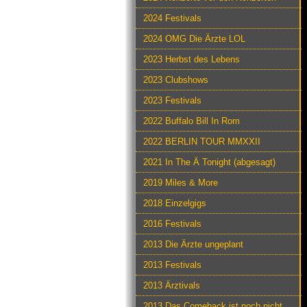
2024 Festivals
2024 OMG Die Ärzte LOL
2023 Herbst des Lebens
2023 Clubshows
2023 Festivals
2022 Buffalo Bill In Rom
2022 BERLIN TOUR MMXXII
2021 In The Ä Tonight (abgesagt)
2019 Miles & More
2018 Einzelgigs
2016 Festivals
2013 Die Ärzte ungeplant
2013 Festivals
2013 Ärztivals
2013 Das Comeback ist noch nicht