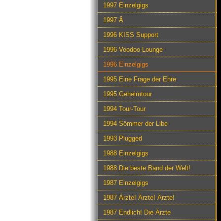
1997 Einzelgigs
1997 Ä
1996 KISS Support
1996 Voodoo Lounge
1996 Einzelgigs
1995 Eine Frage der Ehre
1995 Geheimtour
1994 Tour-Tour
1994 Sömmer der Libe
1993 Plugged
1988 Einzelgigs
1988 Die beste Band der Welt!
1987 Einzelgigs
1987 Ärzte! Ärzte! Ärzte!
1987 Endlich! Die Ärzte