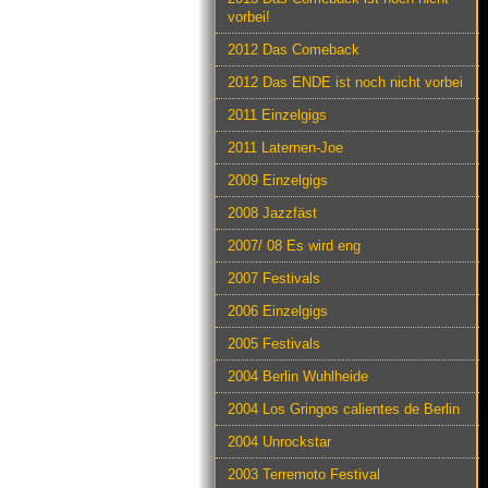
vorbei!
2012 Das Comeback
2012 Das ENDE ist noch nicht vorbei
2011 Einzelgigs
2011 Laternen-Joe
2009 Einzelgigs
2008 Jazzfäst
2007/ 08 Es wird eng
2007 Festivals
2006 Einzelgigs
2005 Festivals
2004 Berlin Wuhlheide
2004 Los Gringos calientes de Berlin
2004 Unrockstar
2003 Terremoto Festival