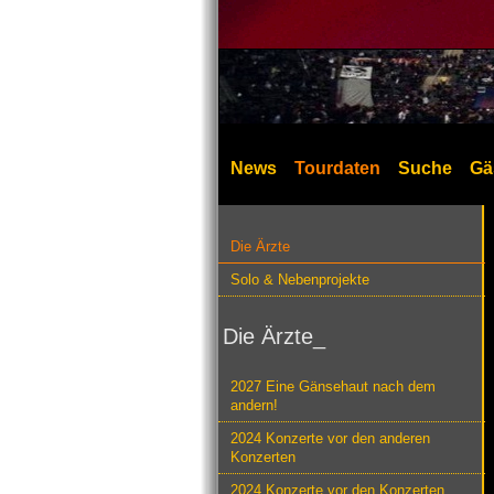
News
Tourdaten
Suche
Gä
Die Ärzte
Solo & Nebenprojekte
Die Ärzte_
2027 Eine Gänsehaut nach dem
andern!
2024 Konzerte vor den anderen
Konzerten
2024 Konzerte vor den Konzerten