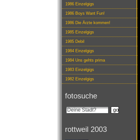
1986 Einzelgigs
1986 Boys Want Fun!
1986 Die Ärzte kommen!
1985 Einzelgigs
1985 Debil
1984 Einzelgigs
1984 Uns gehts prima
1983 Einzelgigs
1982 Einzelgigs
fotosuche
rottweil 2003