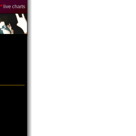
*
live charts