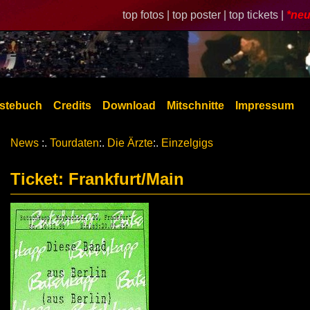
top fotos |
top poster |
top tickets |
*neu
stebuch
Credits
Download
Mitschnitte
Impressum
News
:.
Tourdaten
:.
Die Ärzte
:.
Einzelgigs
Ticket: Frankfurt/Main