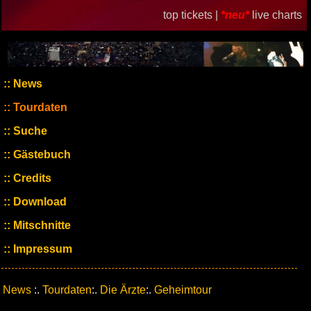
top tickets |
*neu*
live charts
News
Tourdaten
Suche
Gästebuch
Credits
Download
Mitschnitte
Impressum
News
:.
Tourdaten
:.
Die Ärzte
:.
Geheimtour