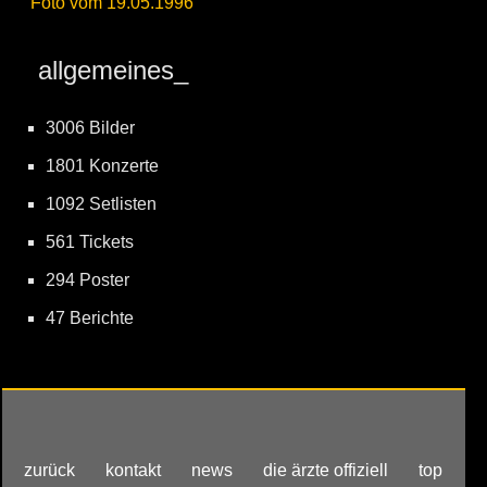
Foto vom 19.05.1996
allgemeines_
3006 Bilder
1801 Konzerte
1092 Setlisten
561 Tickets
294 Poster
47 Berichte
zurück
kontakt
news
die ärzte offiziell
top