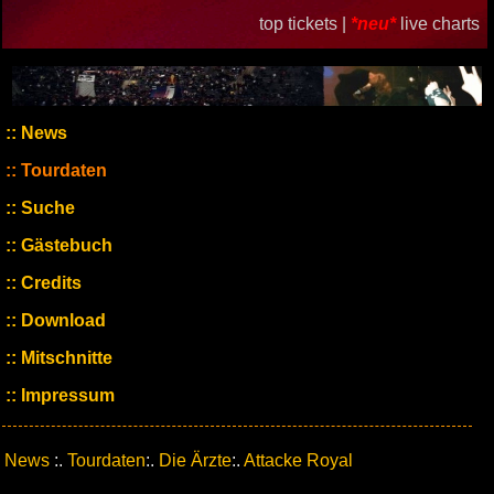
top tickets |
*neu*
live charts
News
Tourdaten
Suche
Gästebuch
Credits
Download
Mitschnitte
Impressum
News
:.
Tourdaten
:.
Die Ärzte
:.
Attacke Royal