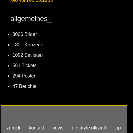
Foto vom 01.10.1983
allgemeines_
3006 Bilder
1801 Konzerte
1092 Setlisten
561 Tickets
294 Poster
47 Berichte
zurück
kontakt
news
die ärzte offiziell
top