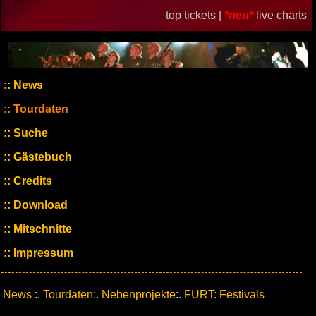
top tickets |
*neu*
live charts
News
Tourdaten
Suche
Gästebuch
Credits
Download
Mitschnitte
Impressum
News
:.
Tourdaten
:.
Nebenprojekte
:.
FURT: Festivals