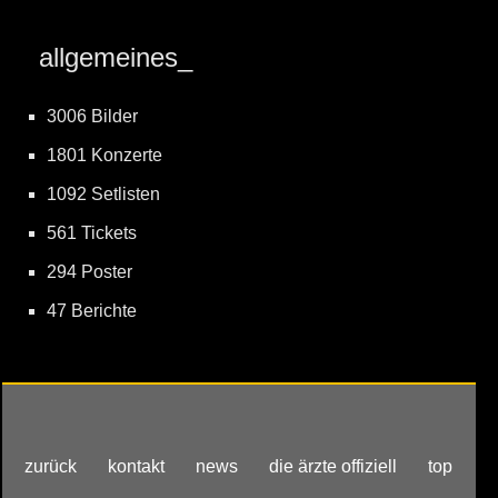
allgemeines_
3006 Bilder
1801 Konzerte
1092 Setlisten
561 Tickets
294 Poster
47 Berichte
zurück
kontakt
news
die ärzte offiziell
top