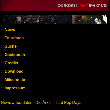
top tickets |
*neu*
live charts
News
Tourdaten
Suche
Gästebuch
Credits
Download
Mitschnitte
Impressum
News
:.
Tourdaten
:.
Die Ärzte
:.
Hard Pop Days