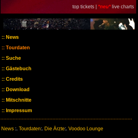
top tickets |
*neu*
live charts
News
Tourdaten
Suche
Gästebuch
Credits
Download
Mitschnitte
Impressum
News
:.
Tourdaten
:.
Die Ärzte
:.
Voodoo Lounge