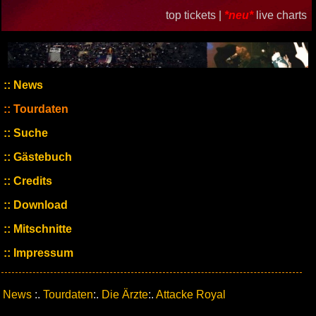
top tickets |
*neu*
live charts
News
Tourdaten
Suche
Gästebuch
Credits
Download
Mitschnitte
Impressum
News
:.
Tourdaten
:.
Die Ärzte
:.
Attacke Royal