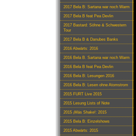
2017 Bela B: Sartana war noch Warm
2017 Bela B feat Pea Devlin
2017 Bastard: Söhne & Schwestern
Tour
2017 Bela B & Danubes Banks
2016 Abwärts: 2016
2016 Bela B. Sartana war noch Warm
2016 Bela B feat Pea Devlin
2016 Bela B: Lesungen 2016
2016 Bela B: Lesen ohne Atomstrom
2015 FURT Live 2015
2015 Lesung Lists of Note
2015 ¡Más Shake!: 2015
2015 Bela B: Einzelshows
2015 Abwärts: 2015