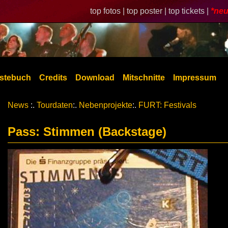
top fotos |
top poster |
top tickets |
*neu
stebuch
Credits
Download
Mitschnitte
Impressum
News
:.
Tourdaten
:.
Nebenprojekte
:.
FURT: Festivals
Pass: Stimmen (Backstage)