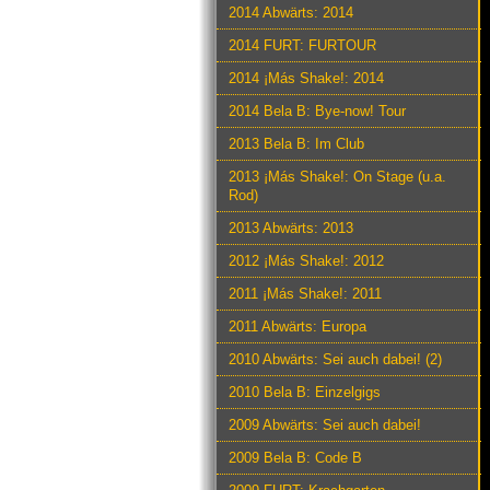
2014 Abwärts: 2014
2014 FURT: FURTOUR
2014 ¡Más Shake!: 2014
2014 Bela B: Bye-now! Tour
2013 Bela B: Im Club
2013 ¡Más Shake!: On Stage (u.a.
Rod)
2013 Abwärts: 2013
2012 ¡Más Shake!: 2012
2011 ¡Más Shake!: 2011
2011 Abwärts: Europa
2010 Abwärts: Sei auch dabei! (2)
2010 Bela B: Einzelgigs
2009 Abwärts: Sei auch dabei!
2009 Bela B: Code B