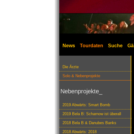
News
Tourdaten
Suche
Gä
Die Ärzte
Solo & Nebenprojekte
Nebenprojekte_
2019 Abwärts: Smart Bomb
2019 Bela B: Scharnow ist überall
2018 Bela B & Danubes Banks
2018 Abwärts: 2018