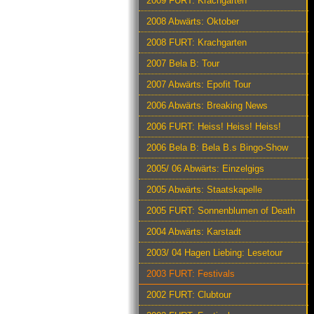
2009 FURT: Krachgarten
2008 Abwärts: Oktober
2008 FURT: Krachgarten
2007 Bela B: Tour
2007 Abwärts: Epofit Tour
2006 Abwärts: Breaking News
2006 FURT: Heiss! Heiss! Heiss!
2006 Bela B: Bela B.s Bingo-Show
2005/ 06 Abwärts: Einzelgigs
2005 Abwärts: Staatskapelle
2005 FURT: Sonnenblumen of Death
2004 Abwärts: Karstadt
2003/ 04 Hagen Liebing: Lesetour
2003 FURT: Festivals
2002 FURT: Clubtour