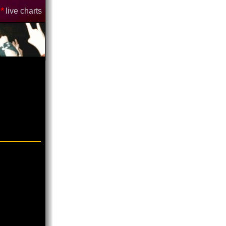
*
live charts