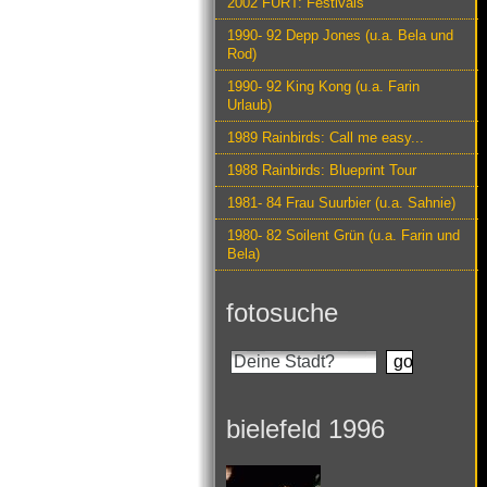
2002 FURT: Festivals
1990- 92 Depp Jones (u.a. Bela und
Rod)
1990- 92 King Kong (u.a. Farin
Urlaub)
1989 Rainbirds: Call me easy...
1988 Rainbirds: Blueprint Tour
1981- 84 Frau Suurbier (u.a. Sahnie)
1980- 82 Soilent Grün (u.a. Farin und
Bela)
fotosuche
bielefeld 1996