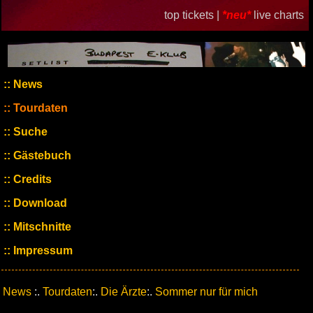
top tickets |
*neu*
live charts
News
Tourdaten
Suche
Gästebuch
Credits
Download
Mitschnitte
Impressum
News
:.
Tourdaten
:.
Die Ärzte
:.
Sommer nur für mich