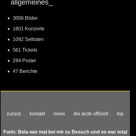
allgemeines_
3006 Bilder
1801 Konzerte
1092 Setlisten
561 Tickets
294 Poster
47 Berichte
zurück
kontakt
news
die ärzte offiziell
top
Farin: Bela war mal bei mir zu Besuch und es war total